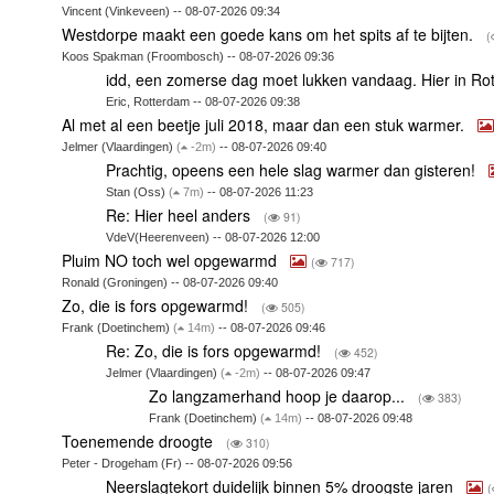
Vincent (Vinkeveen) -- 08-07-2026 09:34
Westdorpe maakt een goede kans om het spits af te bijten.
(
Koos Spakman (Froombosch) -- 08-07-2026 09:36
idd, een zomerse dag moet lukken vandaag. Hier in Ro
Eric, Rotterdam -- 08-07-2026 09:38
Al met al een beetje juli 2018, maar dan een stuk warmer.
Jelmer (Vlaardingen)
(
-2m)
-- 08-07-2026 09:40
Prachtig, opeens een hele slag warmer dan gisteren!
Stan (Oss)
(
7m)
-- 08-07-2026 11:23
Re: Hier heel anders
(
91)
VdeV(Heerenveen) -- 08-07-2026 12:00
Pluim NO toch wel opgewarmd
(
717)
Ronald (Groningen) -- 08-07-2026 09:40
Zo, die is fors opgewarmd!
(
505)
Frank (Doetinchem)
(
14m)
-- 08-07-2026 09:46
Re: Zo, die is fors opgewarmd!
(
452)
Jelmer (Vlaardingen)
(
-2m)
-- 08-07-2026 09:47
Zo langzamerhand hoop je daarop...
(
383)
Frank (Doetinchem)
(
14m)
-- 08-07-2026 09:48
Toenemende droogte
(
310)
Peter - Drogeham (Fr) -- 08-07-2026 09:56
Neerslagtekort duidelijk binnen 5% droogste jaren
(