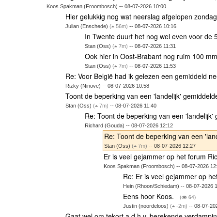
Koos Spakman (Froombosch) -- 08-07-2026 10:00
Hier gelukkig nog wat neerslag afgelopen zonda
Julian (Enschede)
(
56m)
-- 08-07-2026 10:16
In Twente duurt het nog wel even voor de 
Stan (Oss)
(
7m)
-- 08-07-2026 11:31
Ook hier in Oost-Brabant nog ruim 100 m
Stan (Oss)
(
7m)
-- 08-07-2026 11:53
Re: Voor België had ik gelezen een gemiddeld n
Rizky (Ninove) -- 08-07-2026 10:58
Toont de beperking van een 'landelijk' gemiddel
Stan (Oss)
(
7m)
-- 08-07-2026 11:40
Re: Toont de beperking van een 'landelijk
Richard (Gouda) -- 08-07-2026 12:12
Re: Toont de beperking van een 'lan
Stan (Oss)
(
7m)
-- 08-07-2026 12:27
Er is veel gejammer op het forum R
Koos Spakman (Froombosch) -- 08-07-2026 12
Re: Er is veel gejammer op he
Hein (Rhoon/Schiedam) -- 08-07-2026 
Eens hoor Koos.
(
64)
Justin (noordeloos)
(
-2m)
-- 08-07-20
Gaat wel om tekort a.d.h.v. berekende verdampi