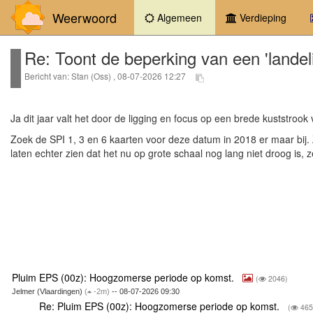
Weerwoord
(current)
Algemeen
Verdieping
Re: Toont de beperking van een 'landel
Bericht van: Stan (Oss) , 08-07-2026 12:27
Ja dit jaar valt het door de ligging en focus op een brede kuststrook 
Zoek de SPI 1, 3 en 6 kaarten voor deze datum in 2018 er maar bij.
laten echter zien dat het nu op grote schaal nog lang niet droog is,
Pluim EPS (00z): Hoogzomerse periode op komst.
(
2046)
Jelmer (Vlaardingen)
(
-2m)
-- 08-07-2026 09:30
Re: Pluim EPS (00z): Hoogzomerse periode op komst.
(
465