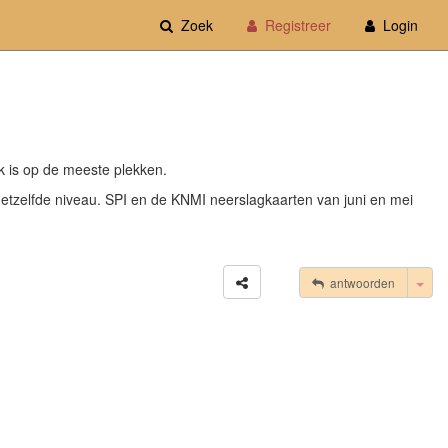
Zoek
Registreer
Login
ijk is op de meeste plekken.
hetzelfde niveau. SPI en de KNMI neerslagkaarten van juni en mei
Tog
antwoorden