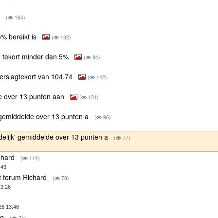
g
(
164)
5% bereikt is
(
132)
m tekort minder dan 5%
(
84)
eerslagtekort van 104,74
(
142)
de over 13 punten aan
(
131)
' gemiddelde over 13 punten a
(
96)
delijk' gemiddelde over 13 punten a
(
77)
ichard
(
114)
:43
t forum Richard
(
78)
13:26
26 13:48
ng
(
71)