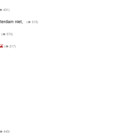
431)
tterdam niet,
(
315)
(
573)
(
217)
445)