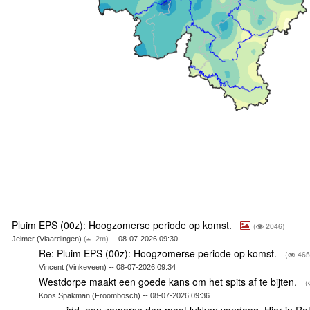
Pluim EPS (00z): Hoogzomerse periode op komst.
(
2046)
Jelmer (Vlaardingen)
(
-2m)
-- 08-07-2026 09:30
Re: Pluim EPS (00z): Hoogzomerse periode op komst.
(
465
Vincent (Vinkeveen) -- 08-07-2026 09:34
Westdorpe maakt een goede kans om het spits af te bijten.
(
Koos Spakman (Froombosch) -- 08-07-2026 09:36
idd, een zomerse dag moet lukken vandaag. Hier in Ro