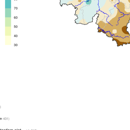
)
431)
tterdam niet,