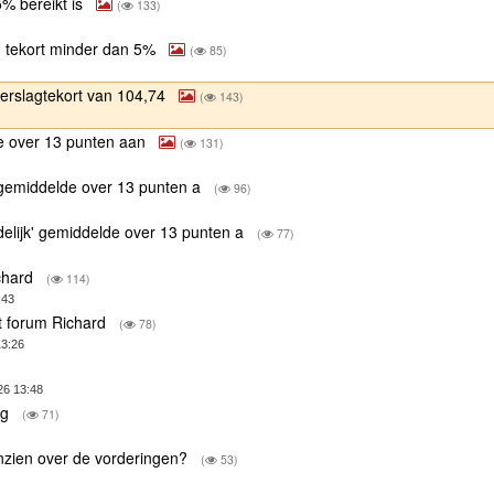
5% bereikt is
(
133)
m tekort minder dan 5%
(
85)
eerslagtekort van 104,74
(
143)
de over 13 punten aan
(
131)
' gemiddelde over 13 punten a
(
96)
delijk' gemiddelde over 13 punten a
(
77)
ichard
(
114)
:43
t forum Richard
(
78)
13:26
26 13:48
ng
(
71)
nzien over de vorderingen?
(
53)