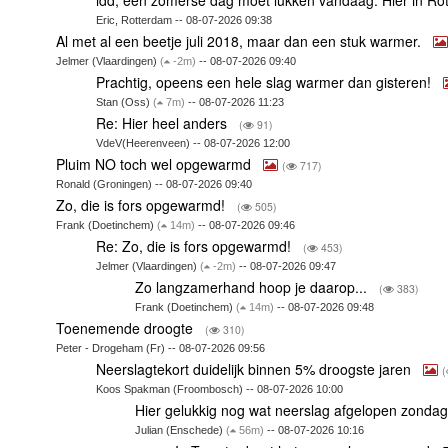
Eric, Rotterdam -- 08-07-2026 09:38
Al met al een beetje juli 2018, maar dan een stuk warmer.
Jelmer (Vlaardingen)
(
-2m)
-- 08-07-2026 09:40
Prachtig, opeens een hele slag warmer dan gisteren!
Stan (Oss)
(
7m)
-- 08-07-2026 11:23
Re: Hier heel anders
(
91)
VdeV(Heerenveen) -- 08-07-2026 12:00
Pluim NO toch wel opgewarmd
(
717)
Ronald (Groningen) -- 08-07-2026 09:40
Zo, die is fors opgewarmd!
(
505)
Frank (Doetinchem)
(
14m)
-- 08-07-2026 09:46
Re: Zo, die is fors opgewarmd!
(
453)
Jelmer (Vlaardingen)
(
-2m)
-- 08-07-2026 09:47
Zo langzamerhand hoop je daarop...
(
383)
Frank (Doetinchem)
(
14m)
-- 08-07-2026 09:48
Toenemende droogte
(
310)
Peter - Drogeham (Fr) -- 08-07-2026 09:56
Neerslagtekort duidelijk binnen 5% droogste jaren
(
Koos Spakman (Froombosch) -- 08-07-2026 10:00
Hier gelukkig nog wat neerslag afgelopen zonda
Julian (Enschede)
(
56m)
-- 08-07-2026 10:16