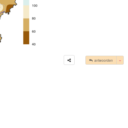
Tog
antwoorden