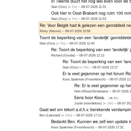
In Twente duurt het nog wel even voor de 
Stan (Oss)
(
7m)
-- 08-07-2026 11:31
Ook hier in Oost-Brabant nog ruim 100 m
Stan (Oss)
(
7m)
-- 08-07-2026 11:53
Re: Voor België had ik gelezen een gemiddeld n
Rizky (Ninove) -- 08-07-2026 10:58
Toont de beperking van een 'landelijk' gemiddel
Stan (Oss)
(
7m)
-- 08-07-2026 11:40
Re: Toont de beperking van een 'landelijk
Richard (Gouda) -- 08-07-2026 12:12
Re: Toont de beperking van een 'lan
Stan (Oss)
(
7m)
-- 08-07-2026 12:27
Er is veel gejammer op het forum R
Koos Spakman (Froombosch) -- 08-07-2026 12
Re: Er is veel gejammer op he
Hein (Rhoon/Schiedam) -- 08-07-2026 
Eens hoor Koos.
(
64)
Justin (noordeloos)
(
-2m)
-- 08-07-20
Gaat wel om tekort a.d.h.v. berekende verdampi
Ben (Lelystad)
(
13m)
-- 08-07-2026 17:13
Bedankt Ben. Kunnen we zelf een update i
Koos Spakman (Froombosch) -- 08-07-2026 17:32