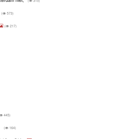
(
315)
(
573)
(
217)
445)
g
(
164)