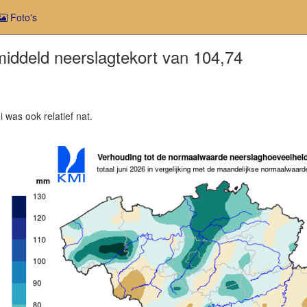
Foto's
middeld neerslagtekort van 104,74
i was ook relatief nat.