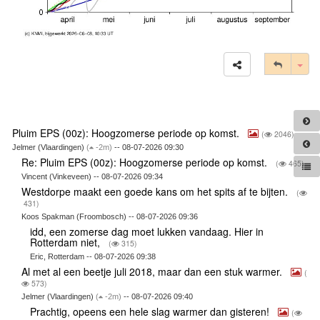
Tog
Pluim EPS (00z): Hoogzomerse periode op komst.
(
2046)
Jelmer (Vlaardingen)
(
-2m)
-- 08-07-2026 09:30
Re: Pluim EPS (00z): Hoogzomerse periode op komst.
(
465)
Vincent (Vinkeveen) -- 08-07-2026 09:34
Westdorpe maakt een goede kans om het spits af te bijten.
(
431)
Koos Spakman (Froombosch) -- 08-07-2026 09:36
idd, een zomerse dag moet lukken vandaag. Hier in
Rotterdam niet,
(
315)
Eric, Rotterdam -- 08-07-2026 09:38
Al met al een beetje juli 2018, maar dan een stuk warmer.
(
573)
Jelmer (Vlaardingen)
(
-2m)
-- 08-07-2026 09:40
Prachtig, opeens een hele slag warmer dan gisteren!
(