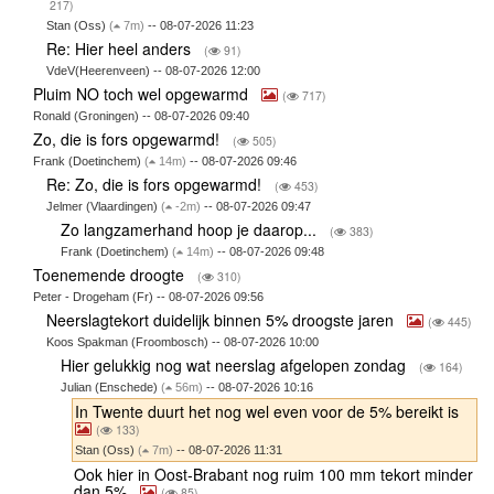
217)
Stan (Oss)
(
7m)
-- 08-07-2026 11:23
Re: Hier heel anders
(
91)
VdeV(Heerenveen) -- 08-07-2026 12:00
Pluim NO toch wel opgewarmd
(
717)
Ronald (Groningen) -- 08-07-2026 09:40
Zo, die is fors opgewarmd!
(
505)
Frank (Doetinchem)
(
14m)
-- 08-07-2026 09:46
Re: Zo, die is fors opgewarmd!
(
453)
Jelmer (Vlaardingen)
(
-2m)
-- 08-07-2026 09:47
Zo langzamerhand hoop je daarop...
(
383)
Frank (Doetinchem)
(
14m)
-- 08-07-2026 09:48
Toenemende droogte
(
310)
Peter - Drogeham (Fr) -- 08-07-2026 09:56
Neerslagtekort duidelijk binnen 5% droogste jaren
(
445)
Koos Spakman (Froombosch) -- 08-07-2026 10:00
Hier gelukkig nog wat neerslag afgelopen zondag
(
164)
Julian (Enschede)
(
56m)
-- 08-07-2026 10:16
In Twente duurt het nog wel even voor de 5% bereikt is
(
133)
Stan (Oss)
(
7m)
-- 08-07-2026 11:31
Ook hier in Oost-Brabant nog ruim 100 mm tekort minder
dan 5%
(
85)