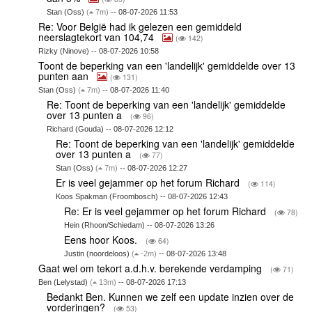
Stan (Oss)
(
7m)
-- 08-07-2026 11:53
Re: Voor België had ik gelezen een gemiddeld
neerslagtekort van 104,74
(
142)
Rizky (Ninove) -- 08-07-2026 10:58
Toont de beperking van een 'landelijk' gemiddelde over 13
punten aan
(
131)
Stan (Oss)
(
7m)
-- 08-07-2026 11:40
Re: Toont de beperking van een 'landelijk' gemiddelde
over 13 punten a
(
96)
Richard (Gouda) -- 08-07-2026 12:12
Re: Toont de beperking van een 'landelijk' gemiddelde
over 13 punten a
(
77)
Stan (Oss)
(
7m)
-- 08-07-2026 12:27
Er is veel gejammer op het forum Richard
(
114)
Koos Spakman (Froombosch) -- 08-07-2026 12:43
Re: Er is veel gejammer op het forum Richard
(
78)
Hein (Rhoon/Schiedam) -- 08-07-2026 13:26
Eens hoor Koos.
(
64)
Justin (noordeloos)
(
-2m)
-- 08-07-2026 13:48
Gaat wel om tekort a.d.h.v. berekende verdamping
(
71)
Ben (Lelystad)
(
13m)
-- 08-07-2026 17:13
Bedankt Ben. Kunnen we zelf een update inzien over de
vorderingen?
(
53)